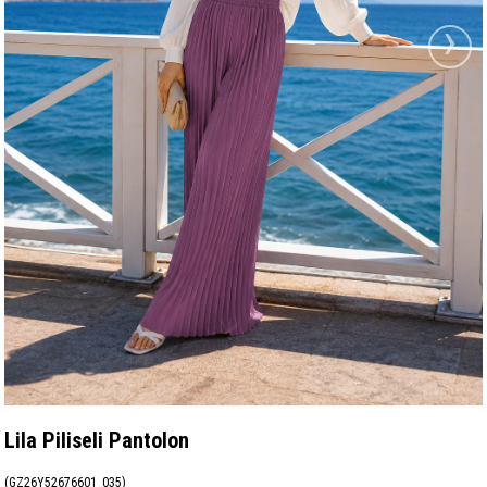
›
Lila Piliseli Pantolon
(GZ26Y52676601_035)