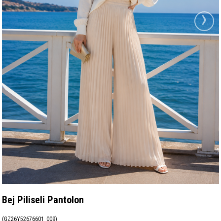
›
Bej Piliseli Pantolon
(GZ26Y52676601_009)