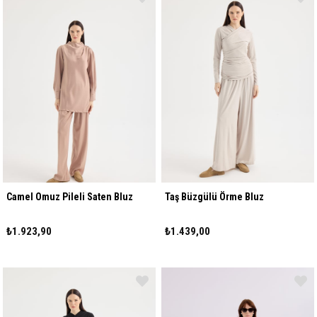
Camel Omuz Pileli Saten Bluz
Taş Büzgülü Örme Bluz
₺1.923,90
₺1.439,00