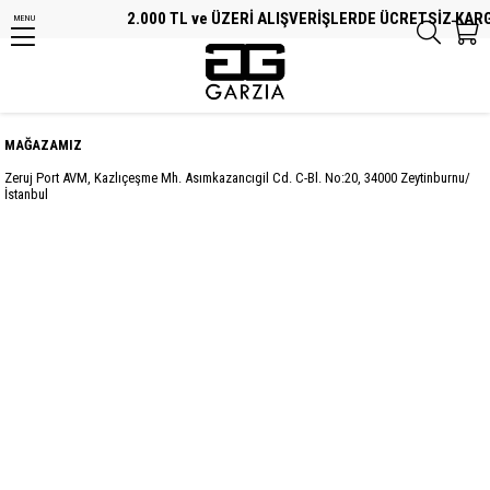
2.000 TL ve ÜZERİ ALIŞVERİŞLERDE ÜCRETSİZ KARGO
MENU
MAĞAZAMIZ
Zeruj Port AVM, Kazlıçeşme Mh. Asımkazancıgil Cd. C-Bl. No:20, 34000 Zeytinburnu/
İstanbul