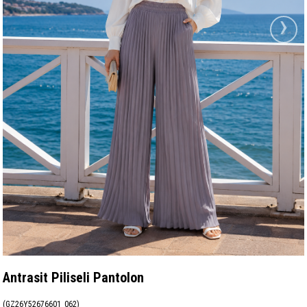
›
Antrasit Piliseli Pantolon
(GZ26Y52676601_062)