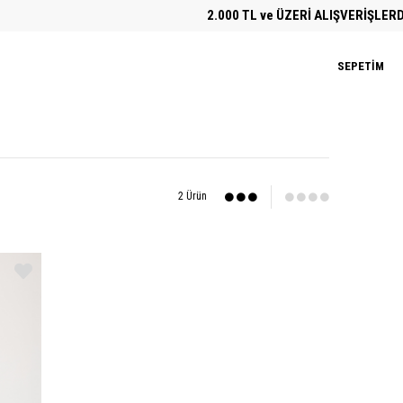
2.000 TL ve ÜZERİ ALIŞVERİŞLERDE Ü
SEPETIM
2 Ürün