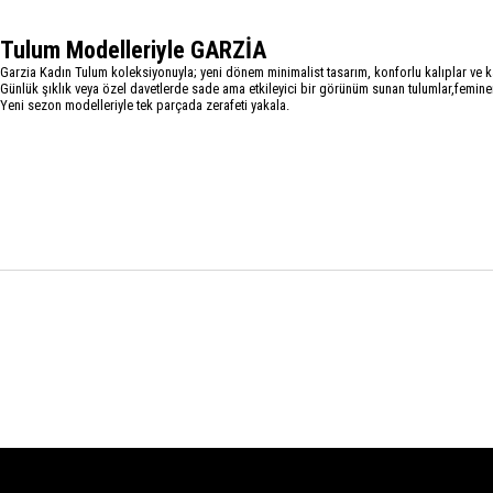
Tulum Modelleriyle GARZİA
Garzia Kadın Tulum koleksiyonuyla; yeni dönem minimalist tasarım, konforlu kalıplar ve kal
Günlük şıklık veya özel davetlerde sade ama etkileyici bir görünüm sunan tulumlar,feminen
Yeni sezon modelleriyle tek parçada zerafeti yakala.