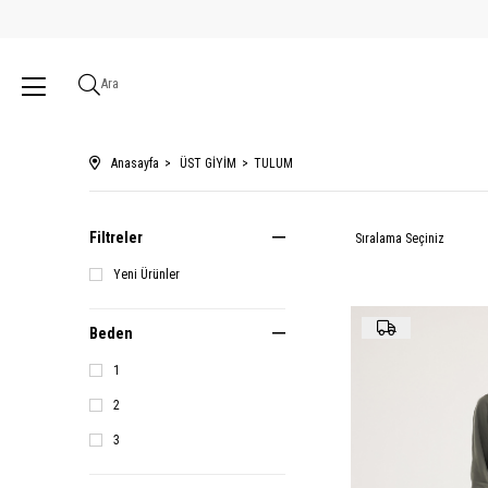
Ara
Anasayfa
ÜST GİYİM
TULUM
Filtreler
Yeni Ürünler
Beden
1
2
3