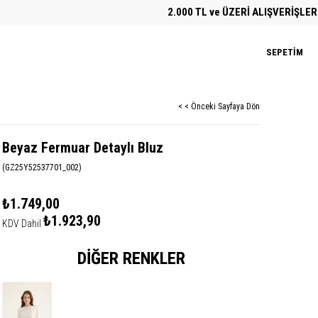
2.000 TL ve ÜZERİ ALIŞVERİŞLERDE Ü
SEPETIM
< < Önceki Sayfaya Dön
Beyaz Fermuar Detaylı Bluz
(GZ25Y52537701_002)
₺1.749,00
₺1.923,90
KDV Dahil
DIĞER RENKLER