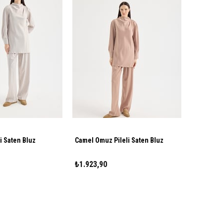
i Saten Bluz
Camel Omuz Pileli Saten Bluz
₺1.923,90