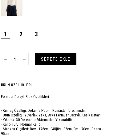
1
2
3
ÜRÜN ÖZELLIKLERI
Fermuar Detaylı Bluz Özellikleri:
· Kumaş Özelliği: Dokuma Poplin Kumaştan Üretilmiştir.
· Ürün Özelliği: Yuvarlak Yaka, Arka Fermuar Detaylı, Kesik Detaylı.
· Yıkama: 30 Derecede Sıktırmadan Yıkanabilir
· Kalıp Türü: Normal Kalıp.
· Manken Ölçüleri: Boy - 175cm, Göğüs - 85cm, Bel - 70cm, Basen -
95cm.