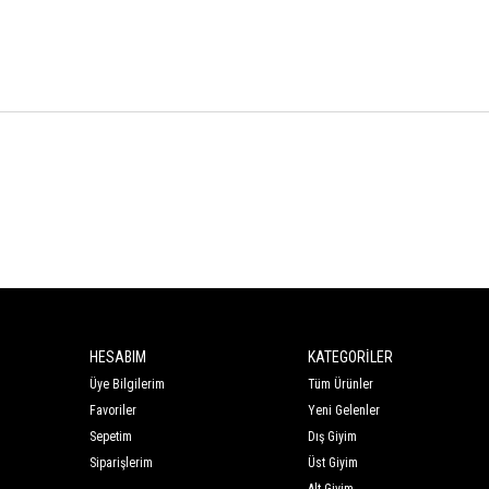
HESABIM
KATEGORİLER
Üye Bilgilerim
Tüm Ürünler
Favoriler
Yeni Gelenler
Sepetim
Dış Giyim
Siparişlerim
Üst Giyim
Alt Giyim