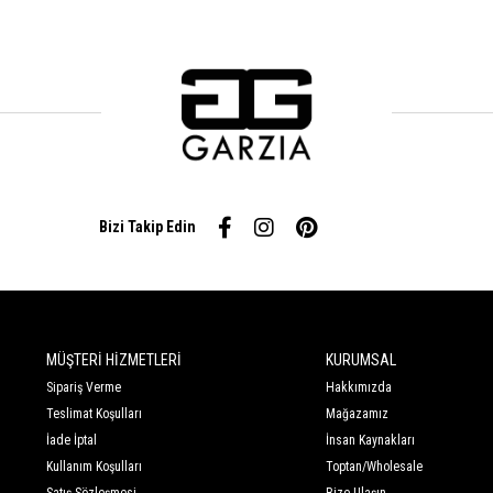
Bizi Takip Edin
MÜŞTERİ HİZMETLERİ
KURUMSAL
Sipariş Verme
Hakkımızda
Teslimat Koşulları
Mağazamız
İade İptal
İnsan Kaynakları
Kullanım Koşulları
Toptan/Wholesale
Satış Sözleşmesi
Bize Ulaşın