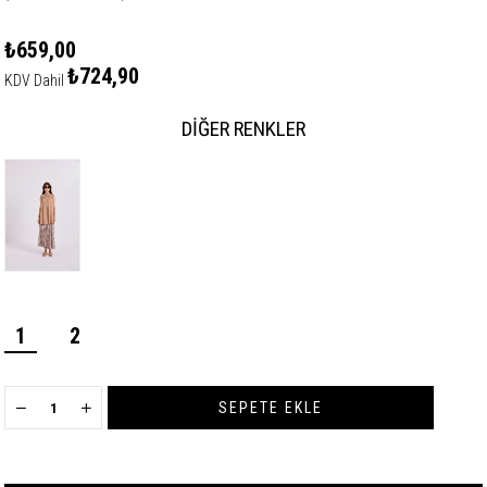
₺659,00
₺724,90
KDV Dahil
DIĞER RENKLER
1
2