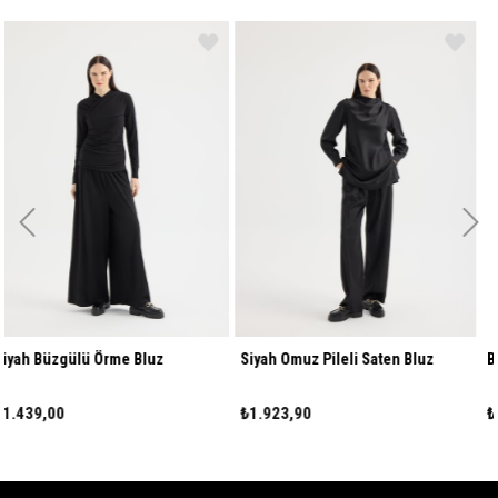
uz
Siyah Omuz Pileli Saten Bluz
Bej Omuz Pileli Saten B
₺1.923,90
₺1.923,90