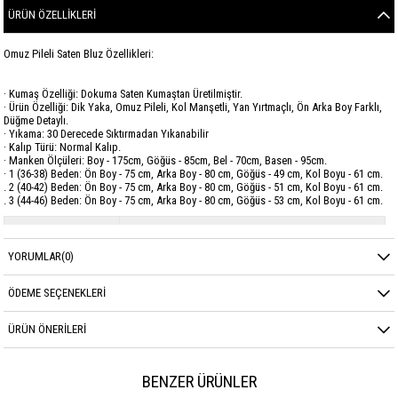
ÜRÜN ÖZELLIKLERI
Omuz Pileli Saten Bluz Özellikleri:
· Kumaş Özelliği: Dokuma Saten Kumaştan Üretilmiştir.
· Ürün Özelliği: Dik Yaka, Omuz Pileli, Kol Manşetli, Yan Yırtmaçlı, Ön Arka Boy Farklı,
Düğme Detaylı.
· Yıkama: 30 Derecede Sıktırmadan Yıkanabilir
· Kalıp Türü: Normal Kalıp.
· Manken Ölçüleri: Boy - 175cm, Göğüs - 85cm, Bel - 70cm, Basen - 95cm.
· 1 (36-38) Beden: Ön Boy - 75 cm, Arka Boy - 80 cm, Göğüs - 49 cm, Kol Boyu - 61 cm.
. 2 (40-42) Beden: Ön Boy - 75 cm, Arka Boy - 80 cm, Göğüs - 51 cm, Kol Boyu - 61 cm.
. 3 (44-46) Beden: Ön Boy - 75 cm, Arka Boy - 80 cm, Göğüs - 53 cm, Kol Boyu - 61 cm.
Marka
GARZİA
YORUMLAR
(0)
Sezon
MEVSİMLİK
Kumaş Cinsi
SATEN
ÖDEME SEÇENEKLERI
ÜRÜN ÖNERILERI
BENZER ÜRÜNLER