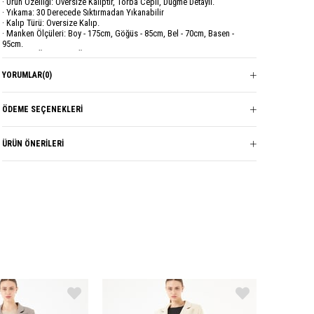
· Ürün Özelliği: Oversize Kalıptır, Torba Cepli, Düğme Detaylı.
· Yıkama: 30 Derecede Sıktırmadan Yıkanabilir
· Kalıp Türü: Oversize Kalıp.
· Manken Ölçüleri: Boy - 175cm, Göğüs - 85cm, Bel - 70cm, Basen -
95cm.
· Modelin Üzerindeki Ürün S Bedendir.
YORUMLAR
(0)
Marka
GARZİA
Sezon
MEVSİMLİK
ÖDEME SEÇENEKLERI
Kumaş Cinsi
DOUBLE
ÜRÜN ÖNERILERI