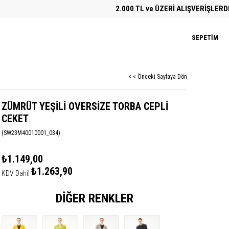
2.000 TL ve ÜZERİ ALIŞVERİŞLERDE ÜCR
SEPETIM
< < Önceki Sayfaya Dön
ZÜMRÜT YEŞİLİ OVERSİZE TORBA CEPLİ
CEKET
(SW23M40010001_034)
₺1.149,00
₺1.263,90
KDV Dahil
DIĞER RENKLER