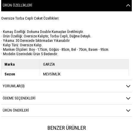
ÜRÜN ÖZELLIKLERI
Oversize Torba Cepli Ceket Özellikleri:
· Kumaş Özelliği: Dokuma Double Kumaştan Üretilmiştir.
· Ürün Özelliği: Oversize Kalıptır, Torba Cepli, Düğme Detaylı.
· Yıkama: 30 Derecede Sıktırmadan Yıkanabilir
· Kalıp Türü: Oversize Kalıp.
· Manken Ölçüleri: Boy - 175cm, Göğüs - 85cm, Bel - 70cm, Basen - 95cm.
· Modelin Üzerindeki Ürün S Bedendir.
Marka
GARZİA
Sezon
MEVSİMLİK
Kumaş Cinsi
DOUBLE
YORUMLAR
(0)
ÖDEME SEÇENEKLERI
ÜRÜN ÖNERILERI
BENZER ÜRÜNLER