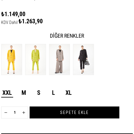
₺1.149,00
₺1.263,90
KDV Dahil
DIĞER RENKLER
XXL
M
S
L
XL