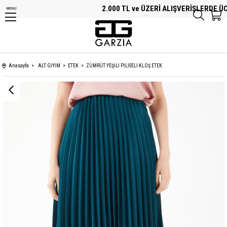
2.000 TL ve ÜZERİ ALIŞVERİŞLERDE ÜCRE
MENU
Anasayfa
ALT GİYİM
ETEK
ZÜMRÜT YEŞİLİ PİLİSELİ KLOŞ ETEK