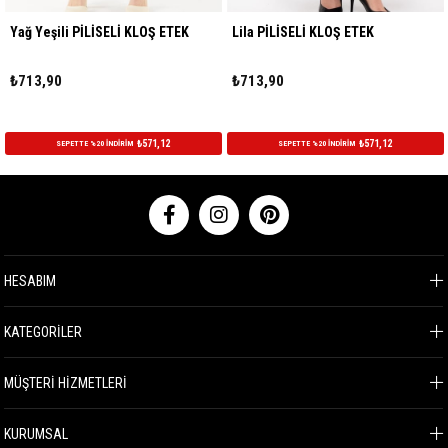
PİLİSELİ KLOŞ ETEK
Lila PİLİSELİ KLOŞ ETEK
Gri PİLİSEL
₺713,90
₺713,90
₺571,12
₺571,12
TE %20 İNDİRİM
SEPETTE %20 İNDİRİM
SEPETT
HESABIM
KATEGORİLER
MÜŞTERİ HİZMETLERİ
KURUMSAL