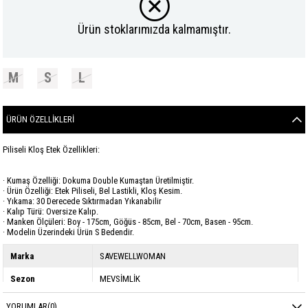
Ürün stoklarımızda kalmamıştır.
M
S
L
ÜRÜN ÖZELLIKLERI
Piliseli Kloş Etek Özellikleri:
· Kumaş Özelliği: Dokuma Double Kumaştan Üretilmiştir.
· Ürün Özelliği: Etek Piliseli, Bel Lastikli, Kloş Kesim.
· Yıkama: 30 Derecede Sıktırmadan Yıkanabilir
· Kalıp Türü: Oversize Kalıp.
· Manken Ölçüleri: Boy - 175cm, Göğüs - 85cm, Bel - 70cm, Basen - 95cm.
· Modelin Üzerindeki Ürün S Bedendir.
Marka
SAVEWELLWOMAN
Sezon
MEVSİMLİK
Kumaş Cinsi
DOUBLE
YORUMLAR
(0)