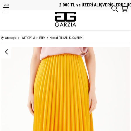
2.000 TL ve ÜZERİ ALIŞVERİŞLERDE ÜCRE
MENU
Anasayfa
ALT GİYİM
ETEK
Hardal PİLİSELİ KLOŞ ETEK