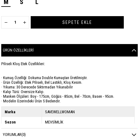
M
S
L
ÜRÜN ÖZELLIKLERI
Piliseli Kloş Etek Özellikleri:
· Kumaş Özelliği: Dokuma Double Kumaştan Üretilmiştir.
· Ürün Özelliği: Etek Piliseli, Bel Lastikli, Kloş Kesim.
· Yıkama: 30 Derecede Sıktırmadan Yıkanabilir
· Kalıp Türü: Oversize Kalıp.
· Manken Ölçüleri: Boy - 175cm, Göğüs - 85cm, Bel - 70cm, Basen - 95cm.
· Modelin Üzerindeki Ürün S Bedendir.
Marka
SAVEWELLWOMAN
Sezon
MEVSİMLİK
Kumaş Cinsi
DOUBLE
YORUMLAR
(0)