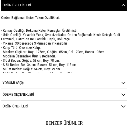
ÜRÜN ÖZELLIKLERI
Önden Bağlamalı Keten Takım Özellikleri:
· Kumaş Özelliği: Dokuma Keten Kumaştan Üretilmiştir.
· Ürün Özelliği: Yuvarlak Yaka, Oversize Kalıp, Önden Bağlamalı, Kesik Detaylı, Gizli
Fermuarlı, Pantolon Bel Lastikli, Cepli, Bol Paça.
· Yıkama: 30 Derecede Sıktırmadan Yıkanabilir
· Kalıp Türü: Oversize Kalıp.
· Manken Ölçüleri: Boy - 175cm, Göğüs - 85cm, Bel - 70cm, Basen - 95cm.
· Modelin Üzerindeki Ürün S Bedendir.
· S Üst Beden: Göğüs: 52 cm, Boy: 78 cm.
· S Alt Beden: Bel: 34 cm, Basem: 54 cm, Boy: 113 cm.
· M Üst Beden: Göğüs: 54 cm, Boy: 79 cm.
· M Alt Beden: Bel: 36 cm, Basem: 56 cm, Boy: 113 cm.
· L Üst Beden: Göğüs: 56 cm, Boy: 80 cm.
· L Alt Beden: Bel: 38 cm, Basem: 58 cm, Boy: 113 cm.
YORUMLAR
(0)
· XL Üst Beden: Göğüs: 58 cm, Boy: 81 cm.
· XL Alt Beden: Bel: 40 cm, Basem: 60 cm, Boy: 113 cm.
ÖDEME SEÇENEKLERI
· XXL Üst Beden: Göğüs: 60 cm, Boy: 81 cm.
· XXL Alt Beden: Bel: 42 cm, Basem: 62 cm, Boy: 113 cm.
ÜRÜN ÖNERILERI
Marka
SAVEWELLWOMAN
Sezon
YAZ
BENZER ÜRÜNLER
Kumaş Cinsi
KETEN