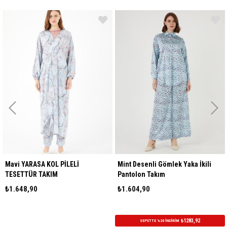
Mavi YARASA KOL PİLELİ
Mint Desenli Gömlek Yaka İkili
TESETTÜR TAKIM
Pantolon Takım
₺1.648,90
₺1.604,90
₺1283,92
SEPETTE %20 İNDİRİM