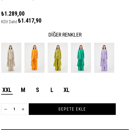
₺1.289,00
₺1.417,90
KDV Dahil
DIĞER RENKLER
XXL
M
S
L
XL