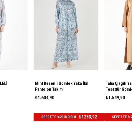
LELİ
Mint Desenli Gömlek Yaka İkili
Taba Çizgili Y
Pantolon Takım
Tesettür Göml
₺1.604,90
₺1.549,90
₺1283,92
SEPETTE %20 İNDİRİM
SEPETTE %20