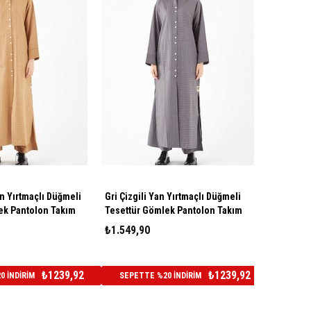
an Yırtmaçlı Düğmeli
Gri Çizgili Yan Yırtmaçlı Düğmeli
ek Pantolon Takım
Tesettür Gömlek Pantolon Takım
₺1.549,90
₺1239,92
₺1239,92
 İNDİRİM
SEPETTE %20 İNDİRİM