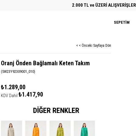
2.000 TL ve ÜZERİ ALIŞVERİŞLERDE ÜC
SEPETIM
< < Önceki Sayfaya Dön
Oranj Önden Bağlamalı Keten Takım
(SW23Y92309001_010)
₺1.289,00
₺1.417,90
KDV Dahil
DIĞER RENKLER