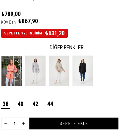
₺789,00
₺867,90
KDV Dahil
₺631,20
SEPETTE %20 İNDİRİM
DIĞER RENKLER
38
40
42
44