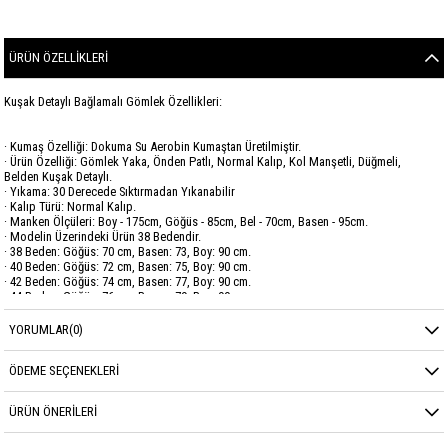
ÜRÜN ÖZELLIKLERI
Kuşak Detaylı Bağlamalı Gömlek Özellikleri:
· Kumaş Özelliği: Dokuma Su Aerobin Kumaştan Üretilmiştir.
· Ürün Özelliği: Gömlek Yaka, Önden Patlı, Normal Kalıp, Kol Manşetli, Düğmeli,
Belden Kuşak Detaylı.
· Yıkama: 30 Derecede Sıktırmadan Yıkanabilir
· Kalıp Türü: Normal Kalıp.
· Manken Ölçüleri: Boy - 175cm, Göğüs - 85cm, Bel - 70cm, Basen - 95cm.
· Modelin Üzerindeki Ürün 38 Bedendir.
· 38 Beden: Göğüs: 70 cm, Basen: 73, Boy: 90 cm.
· 40 Beden: Göğüs: 72 cm, Basen: 75, Boy: 90 cm.
· 42 Beden: Göğüs: 74 cm, Basen: 77, Boy: 90 cm.
· 44 Beden: Göğüs: 76 cm, Basen: 79, Boy: 90 cm.
YORUMLAR
(0)
Marka
GARZİA
Sezon
YAZ
ÖDEME SEÇENEKLERI
Kumaş Cinsi
SU AEROBİN
ÜRÜN ÖNERILERI