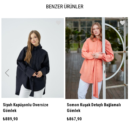
BENZER ÜRÜNLER
 Kapüşonlu Oversize
Somon Kuşak Detaylı Bağlamalı
Gri Kuş
k
Gömlek
Gömle
90
₺867,90
₺867,