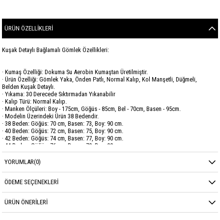
ÜRÜN ÖZELLIKLERI
Kuşak Detaylı Bağlamalı Gömlek Özellikleri:
· Kumaş Özelliği: Dokuma Su Aerobin Kumaştan Üretilmiştir.
· Ürün Özelliği: Gömlek Yaka, Önden Patlı, Normal Kalıp, Kol Manşetli, Düğmeli,
Belden Kuşak Detaylı.
· Yıkama: 30 Derecede Sıktırmadan Yıkanabilir
· Kalıp Türü: Normal Kalıp.
· Manken Ölçüleri: Boy - 175cm, Göğüs - 85cm, Bel - 70cm, Basen - 95cm.
· Modelin Üzerindeki Ürün 38 Bedendir.
· 38 Beden: Göğüs: 70 cm, Basen: 73, Boy: 90 cm.
· 40 Beden: Göğüs: 72 cm, Basen: 75, Boy: 90 cm.
· 42 Beden: Göğüs: 74 cm, Basen: 77, Boy: 90 cm.
· 44 Beden: Göğüs: 76 cm, Basen: 79, Boy: 90 cm.
YORUMLAR
(0)
Marka
GARZİA
Sezon
YAZ
ÖDEME SEÇENEKLERI
Kumaş Cinsi
SU AEROBİN
ÜRÜN ÖNERILERI