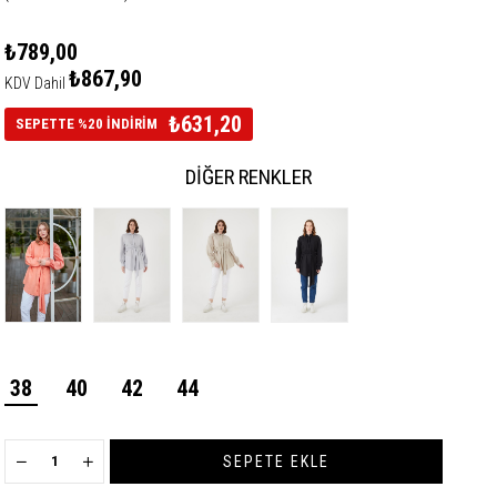
₺789,00
₺867,90
KDV Dahil
₺631,20
SEPETTE %20 İNDİRİM
DIĞER RENKLER
38
40
42
44