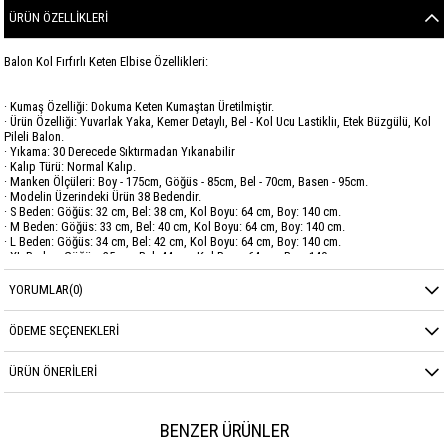
ÜRÜN ÖZELLIKLERI
Balon Kol Fırfırlı Keten Elbise Özellikleri:
· Kumaş Özelliği: Dokuma Keten Kumaştan Üretilmiştir.
· Ürün Özelliği: Yuvarlak Yaka, Kemer Detaylı, Bel - Kol Ucu Lastikliı, Etek Büzgülü, Kol
Pileli Balon.
· Yıkama: 30 Derecede Sıktırmadan Yıkanabilir
· Kalıp Türü: Normal Kalıp.
· Manken Ölçüleri: Boy - 175cm, Göğüs - 85cm, Bel - 70cm, Basen - 95cm.
· Modelin Üzerindeki Ürün 38 Bedendir.
· S Beden: Göğüs: 32 cm, Bel: 38 cm, Kol Boyu: 64 cm, Boy: 140 cm.
· M Beden: Göğüs: 33 cm, Bel: 40 cm, Kol Boyu: 64 cm, Boy: 140 cm.
· L Beden: Göğüs: 34 cm, Bel: 42 cm, Kol Boyu: 64 cm, Boy: 140 cm.
· XL Beden: Göğüs: 35 cm, Bel: 44 cm, Kol Boyu: 64 cm, Boy: 140 cm.
· XXL Beden: Göğüs: 36 cm, Bel: 46 cm, Kol Boyu: 64 cm, Boy: 140 cm.
YORUMLAR
(0)
Marka
SAVEWELLWOMAN
ÖDEME SEÇENEKLERI
Sezon
YAZ
ÜRÜN ÖNERILERI
Kumaş Cinsi
KETEN
BENZER ÜRÜNLER