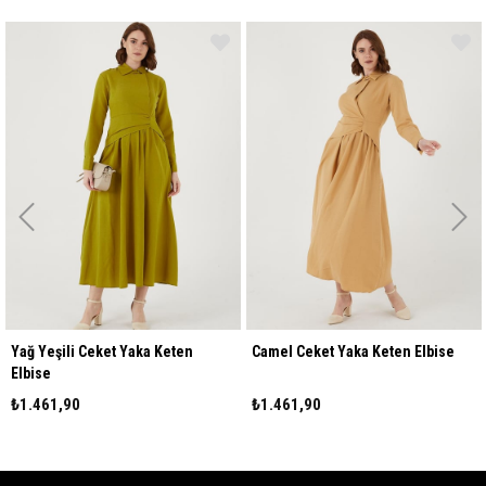
şili Ceket Yaka Keten
Camel Ceket Yaka Keten Elbise
Bej Ce
1,90
₺1.461,90
₺1.461