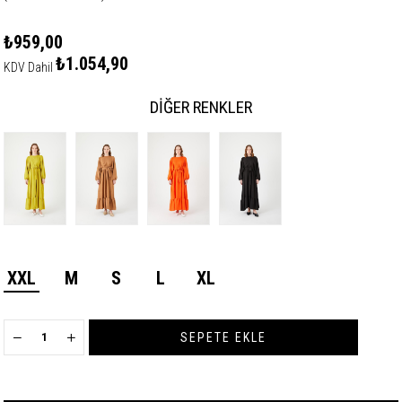
₺959,00
₺1.054,90
KDV Dahil
DIĞER RENKLER
XXL
M
S
L
XL