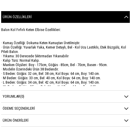
ÜRÜN ÖZELLIKLERI
Balon Kol Fırfırlı Keten Elbise Özellikleri:
· Kumaş Özelliği: Dokuma Keten Kumaştan Üretilmiştir.
· Ürün Özelliği: Yuvarlak Yaka, Kemer Detaylı, Bel - Kol Ucu Lastikliı, Etek Büzgülü, Kol
Pileli Balon.
· Yıkama: 30 Derecede Sıktırmadan Yıkanabilir
· Kalıp Türü: Normal Kalıp.
· Manken Ölçüleri: Boy - 175cm, Göğüs - 85cm, Bel - 70cm, Basen - 95cm.
· Modelin Üzerindeki Ürün 38 Bedendir.
· S Beden: Göğüs: 32 cm, Bel: 38 cm, Kol Boyu: 64 cm, Boy: 140 cm.
· M Beden: Göğüs: 33 cm, Bel: 40 cm, Kol Boyu: 64 cm, Boy: 140 cm.
· L Beden: Göğüs: 34 cm, Bel: 42 cm, Kol Boyu: 64 cm, Boy: 140 cm.
· XL Beden: Göğüs: 35 cm, Bel: 44 cm, Kol Boyu: 64 cm, Boy: 140 cm.
· XXL Beden: Göğüs: 36 cm, Bel: 46 cm, Kol Boyu: 64 cm, Boy: 140 cm.
YORUMLAR
(0)
Marka
SAVEWELLWOMAN
ÖDEME SEÇENEKLERI
Sezon
YAZ
ÜRÜN ÖNERILERI
Kumaş Cinsi
KETEN