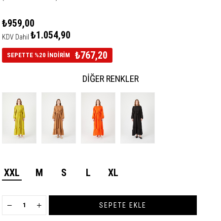
₺959,00
₺1.054,90
KDV Dahil
₺767,20
SEPETTE %20 İNDİRİM
DIĞER RENKLER
XXL
M
S
L
XL