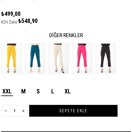
₺499,00
₺548,90
KDV Dahil
DIĞER RENKLER
XXL
M
S
L
XL