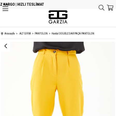
KARGO | HIZLI TESLİMAT
MENU
Anasayfa
ALT GİYİM
PANTOLON
Hardal DOUBLE DAR PAÇA PANTOLON