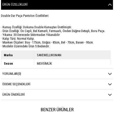
ÜRÜN ÖZELLIKLERI
Double Dar Paça Pantolon Özellikleri:
· Kumaş Özelliği: Dokuma Double Kumaştan Üretilmiştir.
· Ürün Özelliği: Ön Cepli, Bel Kemerli, Fermuarlı, Önden Düğme Detaylı, Boru Paça.
· Yıkama: 30 Derecede Sıktırmadan Yıkanabilir
· Kalıp Türü: Normal Kalıp.
· Manken Ölçüleri: Boy - 175cm, Göğüs - 85cm, Bel - 70cm, Basen - 95cm.
· Modelin Üzerindeki Ürün S Bedendir.
Marka
SAVEWELLWOMAN
Sezon
MEVSİMLİK
Kumaş Cinsi
DOUBLE
YORUMLAR
(0)
ÖDEME SEÇENEKLERI
ÜRÜN ÖNERILERI
BENZER ÜRÜNLER