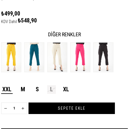
₺499,00
₺548,90
KDV Dahil
DIĞER RENKLER
XXL
M
S
L
XL