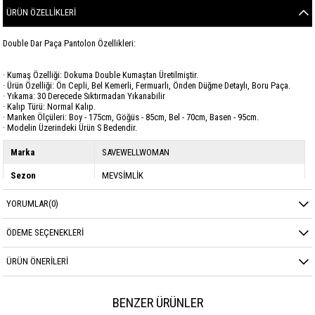
ÜRÜN ÖZELLIKLERI
Double Dar Paça Pantolon Özellikleri:
· Kumaş Özelliği: Dokuma Double Kumaştan Üretilmiştir.
· Ürün Özelliği: Ön Cepli, Bel Kemerli, Fermuarlı, Önden Düğme Detaylı, Boru Paça.
· Yıkama: 30 Derecede Sıktırmadan Yıkanabilir
· Kalıp Türü: Normal Kalıp.
· Manken Ölçüleri: Boy - 175cm, Göğüs - 85cm, Bel - 70cm, Basen - 95cm.
· Modelin Üzerindeki Ürün S Bedendir.
Marka
SAVEWELLWOMAN
Sezon
MEVSİMLİK
Kumaş Cinsi
DOUBLE
YORUMLAR
(0)
ÖDEME SEÇENEKLERI
ÜRÜN ÖNERILERI
BENZER ÜRÜNLER