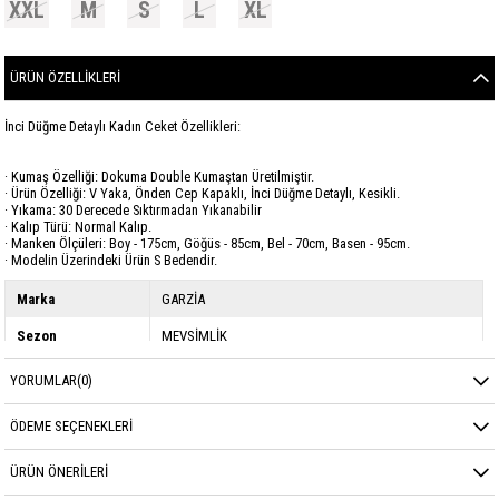
XXL
M
S
L
XL
ÜRÜN ÖZELLIKLERI
İnci Düğme Detaylı Kadın Ceket Özellikleri:
· Kumaş Özelliği: Dokuma Double Kumaştan Üretilmiştir.
· Ürün Özelliği: V Yaka, Önden Cep Kapaklı, İnci Düğme Detaylı, Kesikli.
· Yıkama: 30 Derecede Sıktırmadan Yıkanabilir
· Kalıp Türü: Normal Kalıp.
· Manken Ölçüleri: Boy - 175cm, Göğüs - 85cm, Bel - 70cm, Basen - 95cm.
· Modelin Üzerindeki Ürün S Bedendir.
Marka
GARZİA
Sezon
MEVSİMLİK
Kumaş Cinsi
DOUBLE
YORUMLAR
(0)
ÖDEME SEÇENEKLERI
ÜRÜN ÖNERILERI