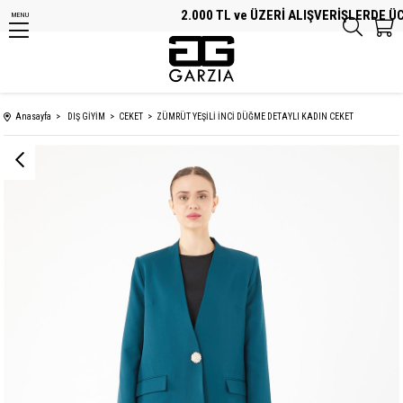
2.000 TL ve ÜZERİ ALIŞVERİŞLERDE ÜCR
MENU
Anasayfa
DIŞ GİYİM
CEKET
ZÜMRÜT YEŞİLİ İNCİ DÜĞME DETAYLI KADIN CEKET