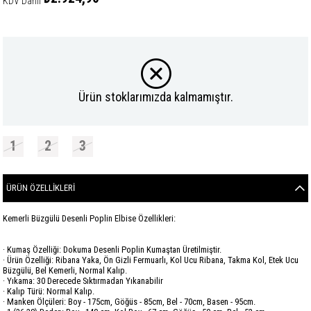
KDV Dahil
Ürün stoklarımızda kalmamıştır.
1
2
3
ÜRÜN ÖZELLIKLERI
Kemerli Büzgülü Desenli Poplin Elbise Özellikleri:
· Kumaş Özelliği: Dokuma Desenli Poplin Kumaştan Üretilmiştir.
· Ürün Özelliği: Ribana Yaka, Ön Gizli Fermuarlı, Kol Ucu Ribana, Takma Kol, Etek Ucu
Büzgülü, Bel Kemerli, Normal Kalıp.
· Yıkama: 30 Derecede Sıktırmadan Yıkanabilir
· Kalıp Türü: Normal Kalıp.
· Manken Ölçüleri: Boy - 175cm, Göğüs - 85cm, Bel - 70cm, Basen - 95cm.