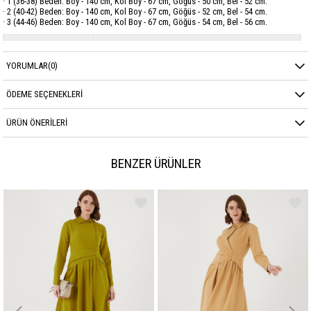
· 1 (36-38) Beden: Boy - 140 cm, Kol Boy - 67 cm, Göğüs - 50 cm, Bel - 52 cm.
· 2 (40-42) Beden: Boy - 140 cm, Kol Boy - 67 cm, Göğüs - 52 cm, Bel - 54 cm.
· 3 (44-46) Beden: Boy - 140 cm, Kol Boy - 67 cm, Göğüs - 54 cm, Bel - 56 cm.
Marka
GARZİA
YORUMLAR
(0)
Sezon
YAZ
Kumaş Cinsi
POPLİN
ÖDEME SEÇENEKLERI
ÜRÜN ÖNERILERI
BENZER ÜRÜNLER