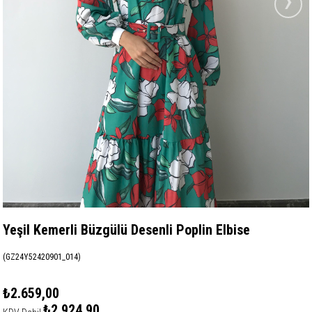
›
Yeşil Kemerli Büzgülü Desenli Poplin Elbise
(GZ24Y52420901_014)
₺2.659,00
₺2.924,90