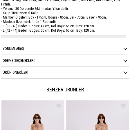
Fırfırlı.
· Yıkama: 30 Derecede Sıktırmadan Yıkanabilir
· Kalıp Türü: Normal Kalıp.
· Manken Ölçüleri: Boy - 175cm, Göğüs - 85cm, Bel - 70cm, Basen - 95cm.
· Modelin Üzerindeki Ürün 1 Bedendir.
· 1 (38 - 40) Beden: Göğüs: 47 cm, Kol Boyu: 65 cm, Boy: 128 cm.
· 2 (42 - 44) Beden: Göğüs: 50 cm, Kol Boyu: 65 cm, Boy: 128 cm.
Marka
GARZİA
YORUMLAR
(0)
Sezon
YAZ
ÖDEME SEÇENEKLERI
ÜRÜN ÖNERILERI
BENZER ÜRÜNLER