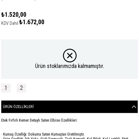
₺1.520,00
₺1.672,00
KDV Dahil
Ürün stoklarımızda kalmamıştır.
1
2
ÜRÜN ÖZELLIKLERI
Etek Fırfırlı Kemer Detaylı Saten Elbise Özellikleri:
· Kumaş Özelliği: Dokuma Saten Kumaştan Üretilmiştir.
· Ürün Özelliği: Dik Yaka, Gizli Fermuarlı, Taşlı Kemerli, Kol Pileli, Kol Lastikli, Etek