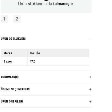
Ürün stoklarımızda kalmamıştır.
1
2
ÜRÜN ÖZELLIKLERI
Marka
GARZİA
Sezon
YAZ
YORUMLAR
(0)
ÖDEME SEÇENEKLERI
ÜRÜN ÖNERILERI