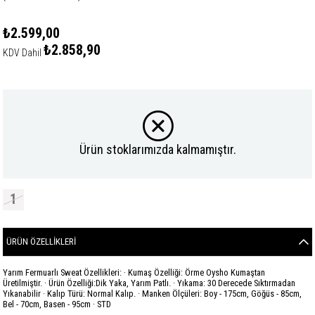
₺2.599,00
₺2.858,90
KDV Dahil
Ürün stoklarımızda kalmamıştır.
1
ÜRÜN ÖZELLIKLERI
Yarım Fermuarlı Sweat Özellikleri: · Kumaş Özelliği: Örme Oysho Kumaştan
Üretilmiştir. · Ürün Özelliği:Dik Yaka, Yarım Patlı. · Yıkama: 30 Derecede Sıktırmadan
Yıkanabilir · Kalıp Türü: Normal Kalıp. · Manken Ölçüleri: Boy - 175cm, Göğüs - 85cm,
Bel - 70cm, Basen - 95cm · STD