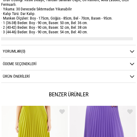
Fermuarlı.
· Yıkama: 30 Derecede Sıktırmadan Yıkanabilir
· Kalıp Türü: Dar Kalıp.
· Manken Ölçüleri: Boy - 175cm, Göğüs - 85cm, Bel - 70cm, Basen - 95cm.
· 1 (36-38) Beden: Boy - 90 cm, Basen: 50 cm, Bel: 36 cm.
· 2 (40-42) Beden: Boy - 90 cm, Basen: 52 cm, Bel: 38 cm
· 3 (44-46) Beden: Boy - 90 cm, Basen: 54 cm, Bel: 40 cm.
Marka
GARZİA
YORUMLAR
(0)
Sezon
MEVSİMLİK
Kumaş Cinsi
POPLİN
ÖDEME SEÇENEKLERI
ÜRÜN ÖNERILERI
BENZER ÜRÜNLER