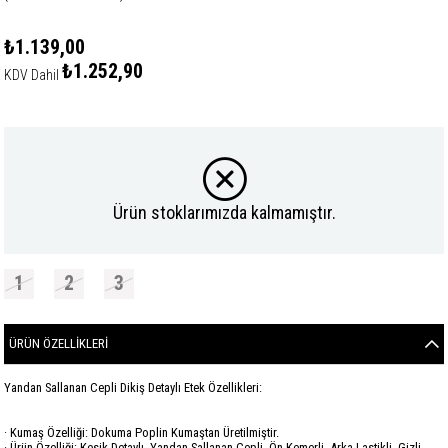
₺1.139,00
₺1.252,90
KDV Dahil
Ürün stoklarımızda kalmamıştır.
1
2
3
ÜRÜN ÖZELLIKLERI
Yandan Sallanan Cepli Dikiş Detaylı Etek Özellikleri:
· Kumaş Özelliği: Dokuma Poplin Kumaştan Üretilmiştir.
· Ürün Özelliği: Kesik Detaylı, Yandan Sallanan Cepli, Ön Kemerli, Arka Lastikli, Gizli