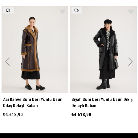
ve Suni Deri Yünlü Uzun
Siyah Suni Deri Yünlü Uzun Dikiş
Ekru Sun
taylı Kaban
Detaylı Kaban
Detaylı 
,90
₺4.618,90
₺4.618,