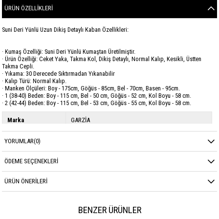
ÜRÜN ÖZELLIKLERI
Suni Deri Yünlü Uzun Dikiş Detaylı Kaban Özellikleri:
· Kumaş Özelliği: Suni Deri Yünlü Kumaştan Üretilmiştir.
· Ürün Özelliği: Ceket Yaka, Takma Kol, Dikiş Detaylı, Normal Kalıp, Kesikli, Üstten
Takma Cepli.
· Yıkama: 30 Derecede Sıktırmadan Yıkanabilir
· Kalıp Türü: Normal Kalıp.
· Manken Ölçüleri: Boy - 175cm, Göğüs - 85cm, Bel - 70cm, Basen - 95cm.
· 1 (38-40) Beden: Boy - 115 cm, Bel - 50 cm, Göğüs - 52 cm, Kol Boyu - 58 cm.
· 2 (42-44) Beden: Boy - 115 cm, Bel - 53 cm, Göğüs - 55 cm, Kol Boyu - 58 cm.
Marka
GARZİA
Sezon
KIŞ
YORUMLAR
(0)
Kumaş Cinsi
Suni Deri Yün
ÖDEME SEÇENEKLERI
ÜRÜN ÖNERILERI
BENZER ÜRÜNLER