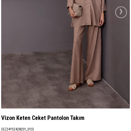
›
Vizon Keten Ceket Pantolon Takım
(GZ24Y52428201_013)