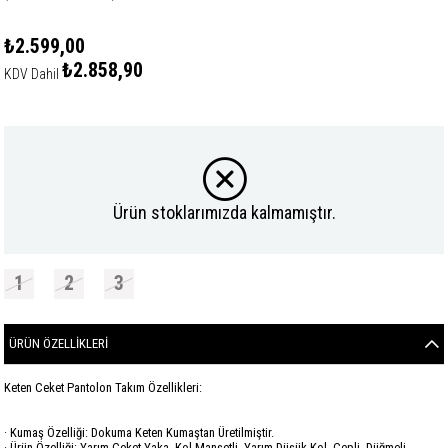
₺2.599,00
₺2.858,90
KDV Dahil
Ürün stoklarımızda kalmamıştır.
1
2
3
ÜRÜN ÖZELLIKLERI
Keten Ceket Pantolon Takım Özellikleri:
· Kumaş Özelliği: Dokuma Keten Kumaştan Üretilmiştir.
· Ürün Özelliği: Yarım Ceket Yaka, Kol Manşetli, Yarım Düşük Kol, Cepli, Düğmeli,