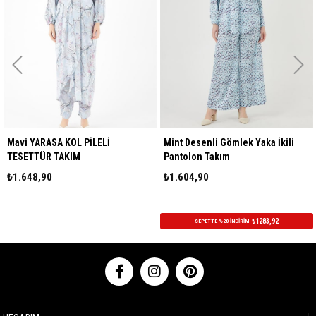
Mavi YARASA KOL PİLELİ
Mint Desenli Gömlek Yaka İkili
TESETTÜR TAKIM
Pantolon Takım
₺1.648,90
₺1.604,90
₺1283,92
SEPETTE %20 İNDİRİM