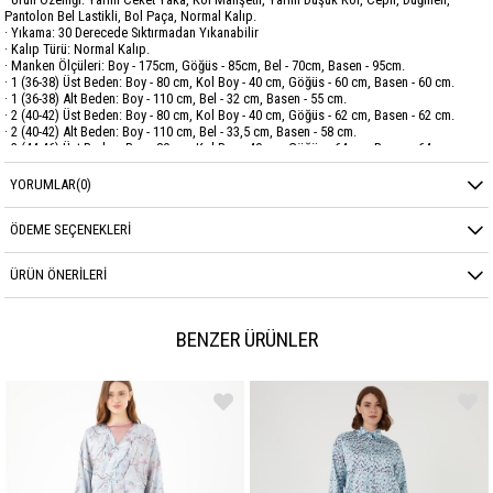
Pantolon Bel Lastikli, Bol Paça, Normal Kalıp.
· Yıkama: 30 Derecede Sıktırmadan Yıkanabilir
· Kalıp Türü: Normal Kalıp.
· Manken Ölçüleri: Boy - 175cm, Göğüs - 85cm, Bel - 70cm, Basen - 95cm.
· 1 (36-38) Üst Beden: Boy - 80 cm, Kol Boy - 40 cm, Göğüs - 60 cm, Basen - 60 cm.
· 1 (36-38) Alt Beden: Boy - 110 cm, Bel - 32 cm, Basen - 55 cm.
· 2 (40-42) Üst Beden: Boy - 80 cm, Kol Boy - 40 cm, Göğüs - 62 cm, Basen - 62 cm.
· 2 (40-42) Alt Beden: Boy - 110 cm, Bel - 33,5 cm, Basen - 58 cm.
· 3 (44-46) Üst Beden: Boy - 80 cm, Kol Boy - 40 cm, Göğüs - 64 cm, Basen - 64 cm.
· 3 (44-46) Alt Beden: Boy - 110 cm, Bel - 35 cm, Basen - 61 cm.
YORUMLAR
(0)
Marka
GARZİA
ÖDEME SEÇENEKLERI
Sezon
YAZ
ÜRÜN ÖNERILERI
Kumaş Cinsi
KETEN
BENZER ÜRÜNLER