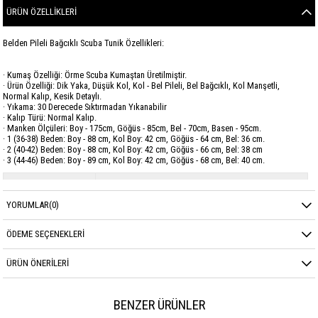
ÜRÜN ÖZELLIKLERI
Belden Pileli Bağcıklı Scuba Tunik Özellikleri:
· Kumaş Özelliği: Örme Scuba Kumaştan Üretilmiştir.
· Ürün Özelliği: Dik Yaka, Düşük Kol, Kol - Bel Pileli, Bel Bağcıklı, Kol Manşetli,
Normal Kalıp, Kesik Detaylı.
· Yıkama: 30 Derecede Sıktırmadan Yıkanabilir
· Kalıp Türü: Normal Kalıp.
· Manken Ölçüleri: Boy - 175cm, Göğüs - 85cm, Bel - 70cm, Basen - 95cm.
· 1 (36-38) Beden: Boy - 88 cm, Kol Boy: 42 cm, Göğüs - 64 cm, Bel: 36 cm.
· 2 (40-42) Beden: Boy - 88 cm, Kol Boy: 42 cm, Göğüs - 66 cm, Bel: 38 cm
· 3 (44-46) Beden: Boy - 89 cm, Kol Boy: 42 cm, Göğüs - 68 cm, Bel: 40 cm.
Marka
GARZİA
YORUMLAR
(0)
Sezon
MEVSİMLİK
Kumaş Cinsi
SCUBA
ÖDEME SEÇENEKLERI
ÜRÜN ÖNERILERI
BENZER ÜRÜNLER