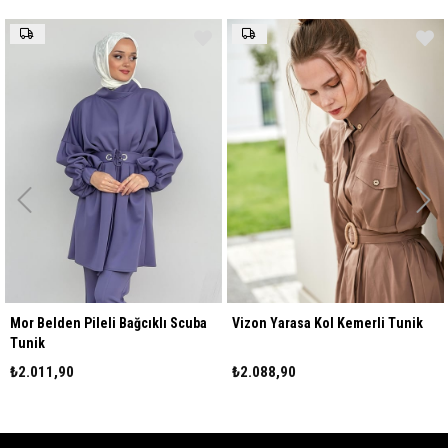
en Pileli Bağcıklı Scuba
Vizon Yarasa Kol Kemerli Tunik
Oranj Om
Tunik
,90
₺2.088,90
₺1.824,