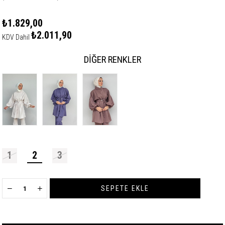
₺1.829,00
₺2.011,90
KDV Dahil
DIĞER RENKLER
1
2
3