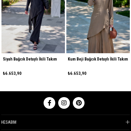
 Bağcık Detaylı İkili Takım
Kum Beji Bağcık Detaylı İkili Takım
Siyah
53,90
₺6.653,90
₺6.6
HESABIM