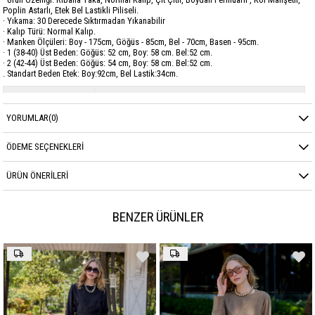
Poplin Astarlı, Etek Bel Lastikli Piliseli.
· Yıkama: 30 Derecede Sıktırmadan Yıkanabilir
· Kalıp Türü: Normal Kalıp.
· Manken Ölçüleri: Boy - 175cm, Göğüs - 85cm, Bel - 70cm, Basen - 95cm.
· 1 (38-40) Üst Beden: Göğüs: 52 cm, Boy: 58 cm. Bel:52 cm.
· 2 (42-44) Üst Beden: Göğüs: 54 cm, Boy: 58 cm. Bel:52 cm.
. Standart Beden Etek: Boy:92cm, Bel Lastik:34cm.
Marka
GARZİA
YORUMLAR
(0)
Sezon
YAZ
Kumaş Cinsi
POLYESTER
ÖDEME SEÇENEKLERI
ÜRÜN ÖNERILERI
BENZER ÜRÜNLER