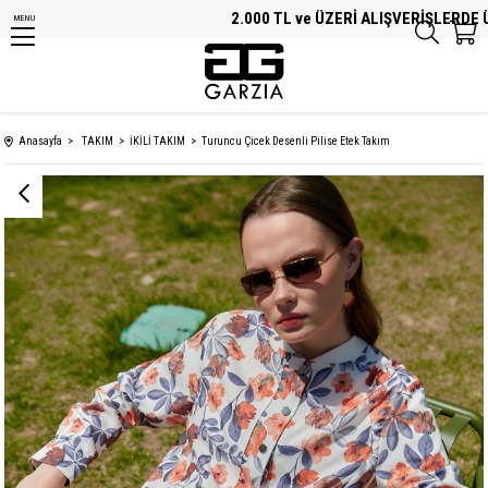
2.000 TL ve ÜZERİ ALIŞVERİŞLERDE ÜCRE
MENU
Anasayfa
TAKIM
İKİLİ TAKIM
Turuncu Çicek Desenli Pilise Etek Takım