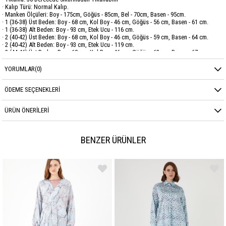
· Kalıp Türü: Normal Kalıp.
· Manken Ölçüleri: Boy - 175cm, Göğüs - 85cm, Bel - 70cm, Basen - 95cm.
· 1 (36-38) Üst Beden: Boy - 68 cm, Kol Boy - 46 cm, Göğüs - 56 cm, Basen - 61 cm.
· 1 (36-38) Alt Beden: Boy - 93 cm, Etek Ucu - 116 cm.
· 2 (40-42) Üst Beden: Boy - 68 cm, Kol Boy - 46 cm, Göğüs - 59 cm, Basen - 64 cm.
· 2 (40-42) Alt Beden: Boy - 93 cm, Etek Ucu - 119 cm.
· 3 (44-46) Üst Beden: Boy - 68 cm, Kol Boy - 46 cm, Göğüs - 62 cm, Basen - 67 cm.
· 3 (44-46) Alt Beden: Boy - 93 cm, Etek Ucu - 122 cm.
YORUMLAR
(0)
Marka
GARZİA
ÖDEME SEÇENEKLERI
Sezon
YAZ
ÜRÜN ÖNERILERI
Kumaş Cinsi
VUAL
BENZER ÜRÜNLER