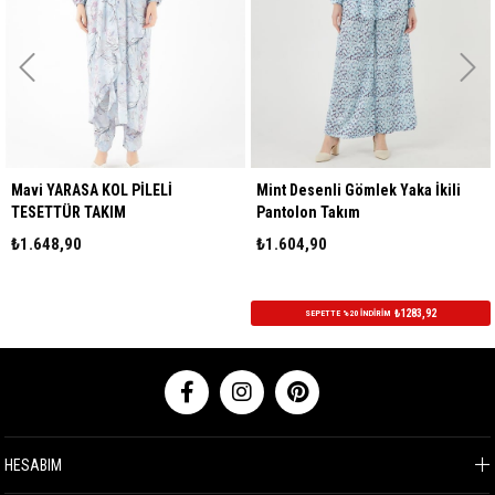
Mavi YARASA KOL PİLELİ
Mint Desenli Gömlek Yaka İkili
TESETTÜR TAKIM
Pantolon Takım
₺1.648,90
₺1.604,90
₺1283,92
SEPETTE %20 İNDİRİM
HESABIM