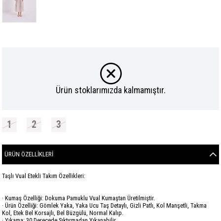
Ürün stoklarımızda kalmamıştır.
1
2
3
ÜRÜN ÖZELLIKLERI
Taşlı Vual Etekli Takım Özellikleri:
· Kumaş Özelliği: Dokuma Pamuklu Vual Kumaştan Üretilmiştir.
· Ürün Özelliği: Gömlek Yaka, Yaka Ucu Taş Detaylı, Gizli Patlı, Kol Manşetli, Takma
Kol, Etek Bel Korsajlı, Bel Büzgülü, Normal Kalıp.
· Yıkama: 30 Derecede Sıktırmadan Yıkanabilir