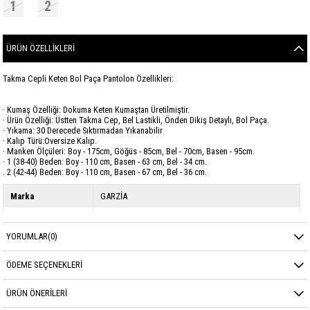
1
2
ÜRÜN ÖZELLIKLERI
Takma Cepli Keten Bol Paça Pantolon Özellikleri:
· Kumaş Özelliği: Dokuma Keten Kumaştan Üretilmiştir.
· Ürün Özelliği: Üstten Takma Cep, Bel Lastikli, Önden Dikiş Detaylı, Bol Paça.
· Yıkama: 30 Derecede Sıktırmadan Yıkanabilir
· Kalıp Türü:Oversize Kalıp.
· Manken Ölçüleri: Boy - 175cm, Göğüs - 85cm, Bel - 70cm, Basen - 95cm.
· 1 (38-40) Beden: Boy - 110 cm, Basen - 63 cm, Bel - 34 cm.
. 2 (42-44) Beden: Boy - 110 cm, Basen - 67 cm, Bel - 36 cm.
Marka
GARZİA
Sezon
YAZ
YORUMLAR
(0)
Kumaş Cinsi
KETEN
ÖDEME SEÇENEKLERI
ÜRÜN ÖNERILERI