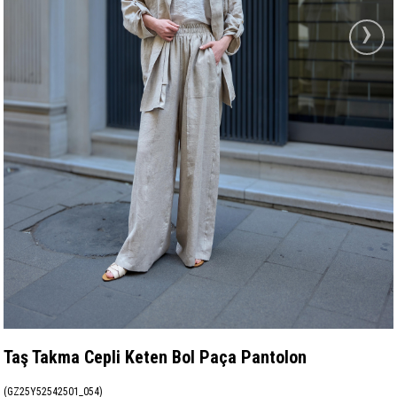
›
Taş Takma Cepli Keten Bol Paça Pantolon
(GZ25Y52542501_054)