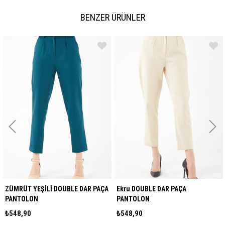
BENZER ÜRÜNLER
MRÜT YEŞİLİ DOUBLE DAR PAÇA
Ekru DOUBLE DAR PAÇA
Fuşy
ANTOLON
PANTOLON
PA
548,90
₺548,90
₺5