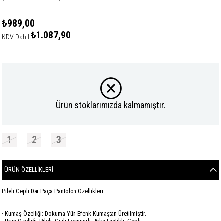
₺989,00
₺1.087,90
KDV Dahil
Ürün stoklarımızda kalmamıştır.
1
2
3
ÜRÜN ÖZELLIKLERI
Pileli Cepli Dar Paça Pantolon Özellikleri:
· Kumaş Özelliği: Dokuma Yün Efenk Kumaştan Üretilmiştir.
· Ürün Özelliği: Pileli, Gizli Fermuarlı, Arka Lastikli, Cepli.