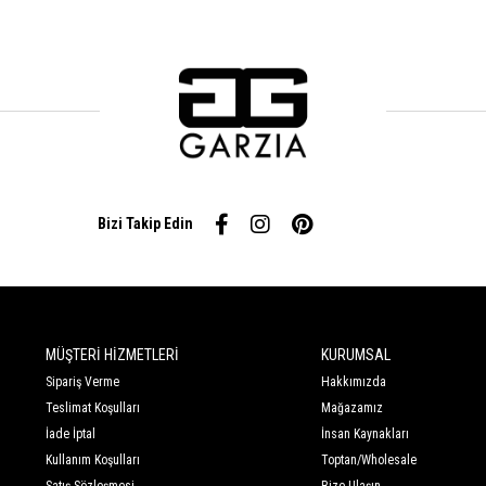
Bizi Takip Edin
MÜŞTERİ HİZMETLERİ
KURUMSAL
Sipariş Verme
Hakkımızda
Teslimat Koşulları
Mağazamız
İade İptal
İnsan Kaynakları
Kullanım Koşulları
Toptan/Wholesale
Satış Sözleşmesi
Bize Ulaşın