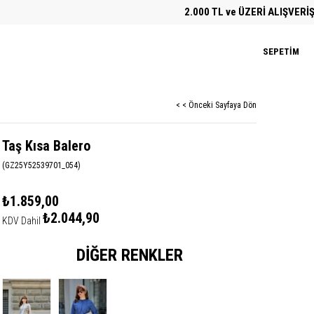
2.000 TL ve ÜZERİ ALIŞVERİŞLERDE ÜC
SEPETIM
< < Önceki Sayfaya Dön
Taş Kısa Balero
(GZ25Y52539701_054)
₺1.859,00
₺2.044,90
KDV Dahil
DIĞER RENKLER