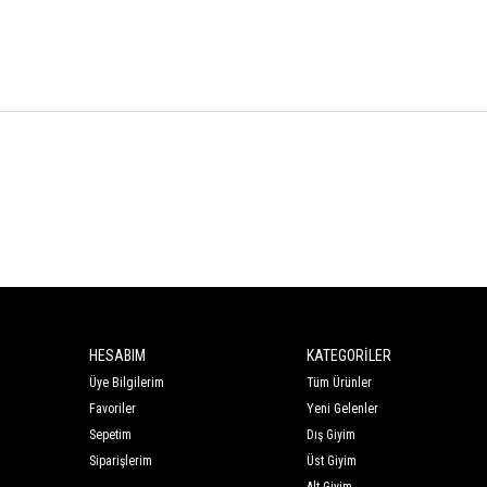
HESABIM
KATEGORİLER
Üye Bilgilerim
Tüm Ürünler
Favoriler
Yeni Gelenler
Sepetim
Dış Giyim
Siparişlerim
Üst Giyim
Alt Giyim