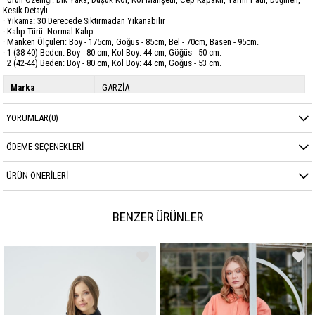
Kesik Detaylı.
· Yıkama: 30 Derecede Sıktırmadan Yıkanabilir
· Kalıp Türü: Normal Kalıp.
· Manken Ölçüleri: Boy - 175cm, Göğüs - 85cm, Bel - 70cm, Basen - 95cm.
· 1 (38-40) Beden: Boy - 80 cm, Kol Boy: 44 cm, Göğüs - 50 cm.
· 2 (42-44) Beden: Boy - 80 cm, Kol Boy: 44 cm, Göğüs - 53 cm.
Marka
GARZİA
Sezon
MEVSİMLİK
YORUMLAR
(0)
Kumaş Cinsi
YÜN EFEKT
ÖDEME SEÇENEKLERI
ÜRÜN ÖNERILERI
BENZER ÜRÜNLER