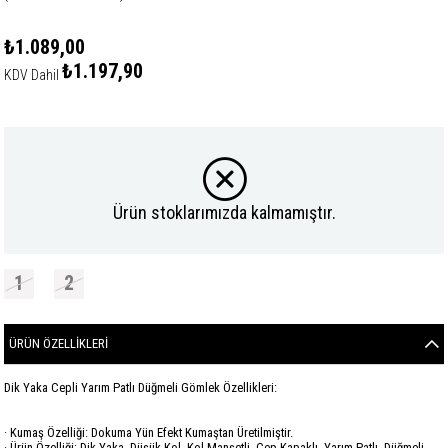
₺1.089,00
₺1.197,90
KDV Dahil
Ürün stoklarımızda kalmamıştır.
1
2
ÜRÜN ÖZELLIKLERI
Dik Yaka Cepli Yarım Patlı Düğmeli Gömlek Özellikleri:
· Kumaş Özelliği: Dokuma Yün Efekt Kumaştan Üretilmiştir.
· Ürün Özelliği: Dik Yaka, Düşük Kol, Kol Manşetli, Cep Kapaklı, Yarım Patlı, Düğmeli,