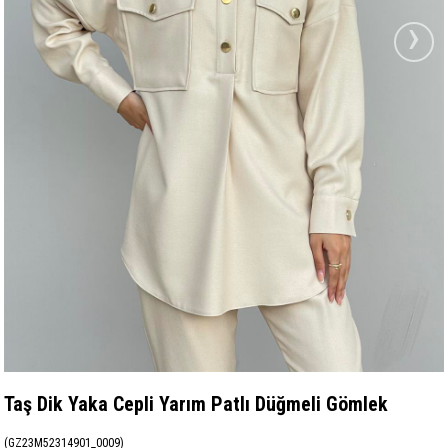
›
Taş Dik Yaka Cepli Yarım Patlı Düğmeli Gömlek
(GZ23M52314901_0009)