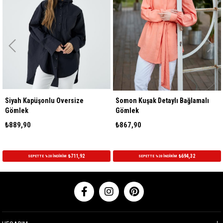
Siyah Kapüşonlu Oversize
Somon Kuşak Detaylı Bağlamalı
Gömlek
Gömlek
₺889,90
₺867,90
₺711,92
₺694,32
SEPETTE %20 İNDİRİM
SEPETTE %20 İNDİRİM