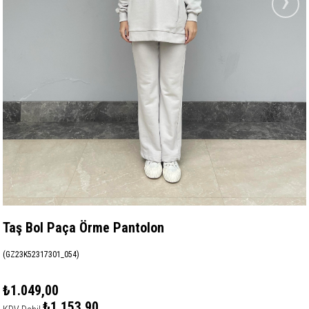
›
Taş Bol Paça Örme Pantolon
(GZ23K52317301_054)
₺1.049,00
₺1.153,90