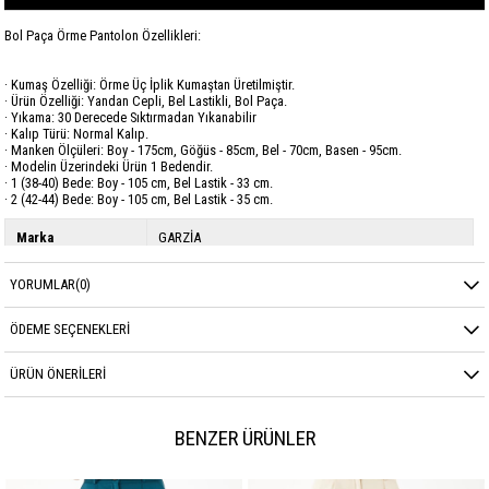
Bol Paça Örme Pantolon Özellikleri:
· Kumaş Özelliği: Örme Üç İplik Kumaştan Üretilmiştir.
· Ürün Özelliği: Yandan Cepli, Bel Lastikli, Bol Paça.
· Yıkama: 30 Derecede Sıktırmadan Yıkanabilir
· Kalıp Türü: Normal Kalıp.
· Manken Ölçüleri: Boy - 175cm, Göğüs - 85cm, Bel - 70cm, Basen - 95cm.
· Modelin Üzerindeki Ürün 1 Bedendir.
· 1 (38-40) Bede: Boy - 105 cm, Bel Lastik - 33 cm.
· 2 (42-44) Bede: Boy - 105 cm, Bel Lastik - 35 cm.
Marka
GARZİA
Sezon
KIŞ
YORUMLAR
(0)
Kumaş Cinsi
DİOGANAL ÜÇ İPLİK
ÖDEME SEÇENEKLERI
ÜRÜN ÖNERILERI
BENZER ÜRÜNLER