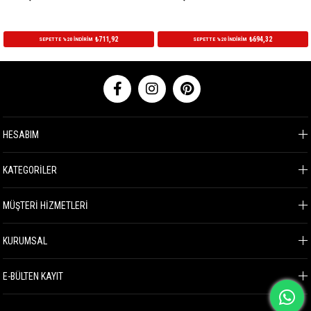
₺711,92
₺694,32
SEPETTE %20 İNDİRİM
SEPETTE %20 İNDİRİM
HESABIM
KATEGORİLER
MÜŞTERİ HİZMETLERİ
KURUMSAL
E-BÜLTEN KAYIT