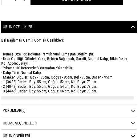
ÜRÜN ÖZELLIKLERI
Bel Bağlamalı Garnili Gömlek Özellikleri:
· Kumaş Özelliği: Dokuma Pamuk Vual Kumaştan Üretilmiştir.
· Ürün Özelliği: Gömlek Yaka, Belden Bağlamalı, Garnili, Normal Kalıp, Dikiş Detay,
Kol Apolet Detaylı.
· Yıkama: 30 Derecede Sıktırmadan Yıkanabilir
· Kalıp Türü: Normal Kalıp.
· Manken Ölçüleri: Boy - 175cm, Göğüs - 85cm, Bel - 70cm, Basen - 95cm.
· 1 (36-38) Beden: Boy: 55 cm, Göğüs: 52 cm, Kol Boyu: 73 cm.
· 2 (40-42) Beden: Boy: 55 cm, Göğüs: 54 cm, Kol Boyu: 73 cm.
· 3 (44-46) Beden: Boy: 55 cm, Göğüs: 56 cm, Kol Boyu: 73 cm.
Marka
GARZİA
YORUMLAR
(0)
Sezon
YAZ
Kumaş Cinsi
VUAL
ÖDEME SEÇENEKLERI
ÜRÜN ÖNERILERI