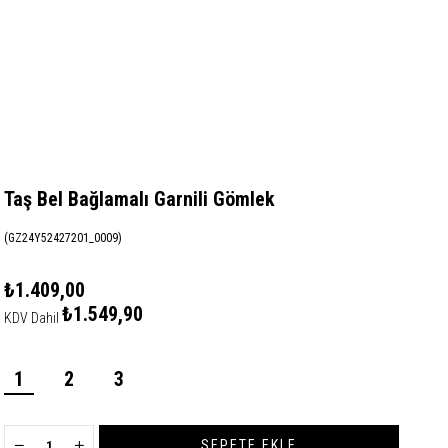
Taş Bel Bağlamalı Garnili Gömlek
(GZ24Y52427201_0009)
₺1.409,00
₺1.549,90
KDV Dahil
1
2
3