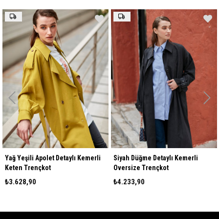
ylı Kemerli
Siyah Düğme Detaylı Kemerli
Camel Düğme Detaylı 
Oversize Trençkot
Oversize Trençkot
₺4.233,90
₺4.233,90