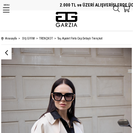
2.000 TL ve ÜZERİ ALIŞVERİŞLERDE ÜCRET
MENU
Anasayfa
DIŞ GİYİM
TRENÇKOT
Taş Apolet Fleto Cep Detaylı Trençkot