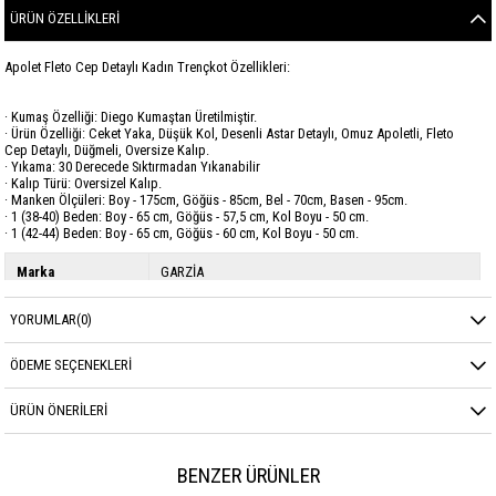
ÜRÜN ÖZELLIKLERI
Apolet Fleto Cep Detaylı Kadın Trençkot Özellikleri:
· Kumaş Özelliği: Diego Kumaştan Üretilmiştir.
· Ürün Özelliği: Ceket Yaka, Düşük Kol, Desenli Astar Detaylı, Omuz Apoletli, Fleto
Cep Detaylı, Düğmeli, Oversize Kalıp.
· Yıkama: 30 Derecede Sıktırmadan Yıkanabilir
· Kalıp Türü: Oversizel Kalıp.
· Manken Ölçüleri: Boy - 175cm, Göğüs - 85cm, Bel - 70cm, Basen - 95cm.
· 1 (38-40) Beden: Boy - 65 cm, Göğüs - 57,5 cm, Kol Boyu - 50 cm.
· 1 (42-44) Beden: Boy - 65 cm, Göğüs - 60 cm, Kol Boyu - 50 cm.
Marka
GARZİA
Sezon
KIŞ
YORUMLAR
(0)
Kumaş Cinsi
Diego
ÖDEME SEÇENEKLERI
ÜRÜN ÖNERILERI
BENZER ÜRÜNLER