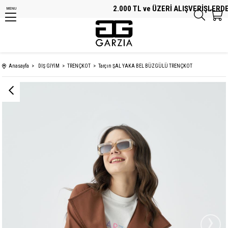
2.000 TL ve ÜZERİ ALIŞVERİŞLERDE Ü
MENU
Anasayfa
DIŞ GİYİM
TRENÇKOT
Tarçın ŞAL YAKA BEL BÜZGÜLÜ TRENÇKOT
›