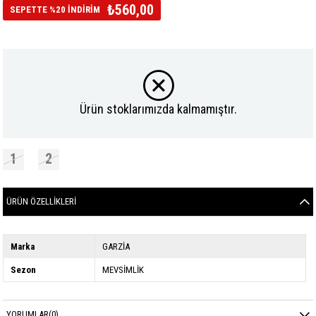
₺560,00
SEPETTE %20 İNDİRİM
Ürün stoklarımızda kalmamıştır.
1
2
ÜRÜN ÖZELLIKLERI
Marka
GARZİA
Sezon
MEVSİMLİK
YORUMLAR
(0)