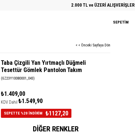
2.000 TL ve ÜZERİ ALIŞVERİŞLERDE ÜC
SEPETIM
< < Önceki Sayfaya Dön
Taba Çizgili Yan Yırtmaçlı Düğmeli
Tesettür Gömlek Pantolon Takım
(GZ23Y10080001_043)
₺1.409,00
₺1.549,90
KDV Dahil
₺1127,20
SEPETTE %20 İNDİRİM
DIĞER RENKLER