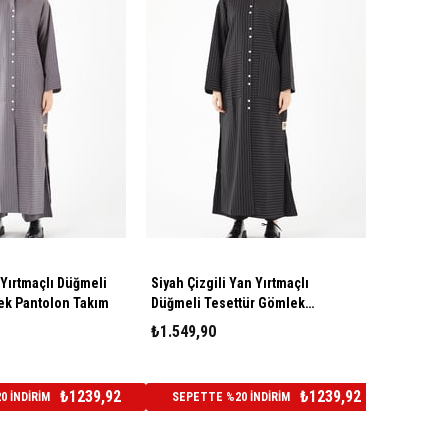
n Yırtmaçlı Düğmeli
Siyah Çizgili Yan Yırtmaçlı
ek Pantolon Takım
Düğmeli Tesettür Gömlek
Pantolon Takım
₺1.549,90
₺1239,92
₺1239,92
 İNDİRİM
SEPETTE %20 İNDİRİM