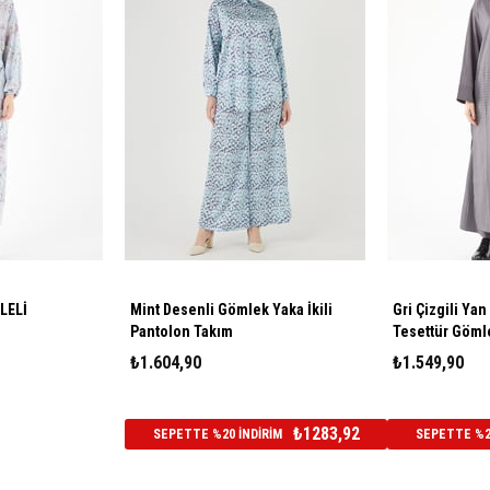
LELİ
Mint Desenli Gömlek Yaka İkili
Gri Çizgili Ya
Pantolon Takım
Tesettür Göml
₺1.604,90
₺1.549,90
₺1283,92
SEPETTE %20 İNDİRİM
SEPETTE %20