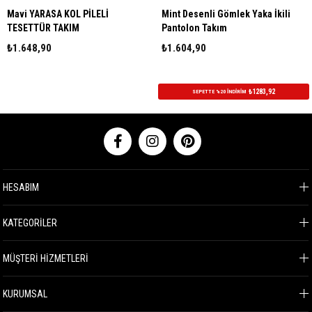
i YARASA KOL PİLELİ
Mint Desenli Gömlek Yaka İkili
Taba
SETTÜR TAKIM
Pantolon Takım
Tes
.648,90
₺1.604,90
₺1.
₺1283,92
SEPETTE %20 İNDİRİM
HESABIM
KATEGORİLER
MÜŞTERİ HİZMETLERİ
KURUMSAL