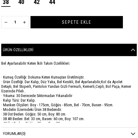
38
40
42
44
ÜRÜN ÖZELLIKLERI
Bel Ayarlanabilir Keten İkili Takım Özellikleri:
· Kumaş Özelliği: Dokuma Keten Kumaştan Üretilmiştir.
· Ürün Özelliği: Dar Kalıp, Düz Yaka, Bel Kesikli, Bel Ayarlanabilir,Kol da Apolet
Detaylı, Bel Stoperli, Pantolon Yandan Gizli Fermurlı, Kemerli,Cepli, Bol Paça, Kemer
Üzerinde Pileli..
· Yıkama: 30 Derecede Sıktırmadan Yıkanabilir
· Kalıp Türü: Dar Kalıp.
· Manken Ölçüleri: Boy - 175cm, Göğüs - 85cm, Bel - 70cm, Basen - 95cm.
· Modelin Üzerindeki Ürün 38 Bedendir.
· 38 Üst Beden: Göğüs: 50 cm, Boy: 80 cm.
· 38 Alt Beden: Bel: 33 cm, Basen: 60 cm, Boy: 107 cm.
· 40 Üst Beden: Göğüs: 52 cm, Boy: 80 cm.
· 40 Alt Beden: Bel: 35 cm, Basen: 62 cm Boy: 107 cm.
· 42 Üst Beden: Göğüs: 54 cm, Boy: 80 cm.
YORUMLAR
(0)
· 42 Alt Beden: Bel: 37 cm, Basen: 64 cm, Boy: 107 cm.