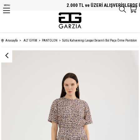
2.000 TL ve ÜZERİ ALIŞVERİŞLERDE ÜC
MENU
Anasayfa
ALT GİYİM
PANTOLON
Sütlü Kahverengi Leopar Desenli Bol Paça Örme Pantolon