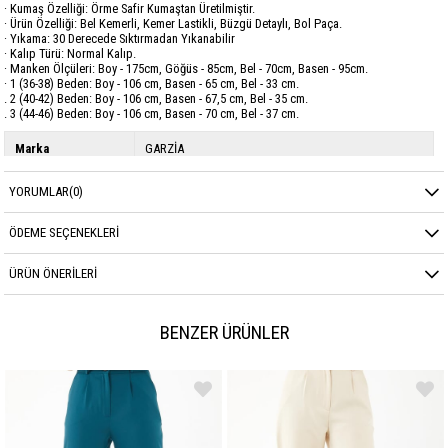
· Kumaş Özelliği: Örme Safir Kumaştan Üretilmiştir.
· Ürün Özelliği: Bel Kemerli, Kemer Lastikli, Büzgü Detaylı, Bol Paça.
· Yıkama: 30 Derecede Sıktırmadan Yıkanabilir
· Kalıp Türü: Normal Kalıp.
· Manken Ölçüleri: Boy - 175cm, Göğüs - 85cm, Bel - 70cm, Basen - 95cm.
· 1 (36-38) Beden: Boy - 106 cm, Basen - 65 cm, Bel - 33 cm.
. 2 (40-42) Beden: Boy - 106 cm, Basen - 67,5 cm, Bel - 35 cm.
. 3 (44-46) Beden: Boy - 106 cm, Basen - 70 cm, Bel - 37 cm.
Marka
GARZİA
Sezon
KIŞ
YORUMLAR
(0)
Kumaş Cinsi
Örme Safir
ÖDEME SEÇENEKLERI
ÜRÜN ÖNERILERI
BENZER ÜRÜNLER