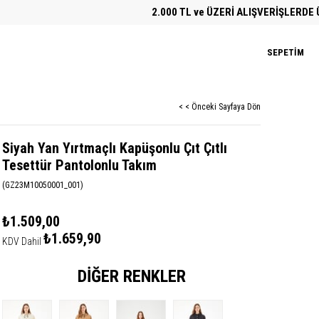
2.000 TL ve ÜZERİ ALIŞVERİŞLERDE ÜCRE
SEPETIM
< < Önceki Sayfaya Dön
Siyah Yan Yırtmaçlı Kapüşonlu Çıt Çıtlı
Tesettür Pantolonlu Takım
(GZ23M10050001_001)
₺1.509,00
₺1.659,90
KDV Dahil
DIĞER RENKLER