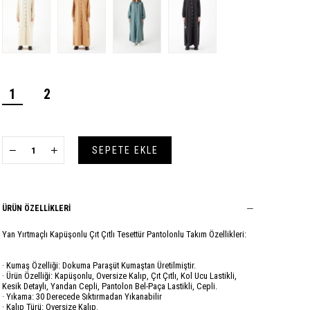
1
2
ÜRÜN ÖZELLIKLERI
Yan Yırtmaçlı Kapüşonlu Çıt Çıtlı Tesettür Pantolonlu Takım Özellikleri:
· Kumaş Özelliği: Dokuma Paraşüt Kumaştan Üretilmiştir.
· Ürün Özelliği: Kapüşonlu, Oversize Kalıp, Çıt Çıtlı, Kol Ucu Lastikli,
Kesik Detaylı, Yandan Cepli, Pantolon Bel-Paça Lastikli, Cepli.
· Yıkama: 30 Derecede Sıktırmadan Yıkanabilir
· Kalıp Türü: Oversize Kalıp.