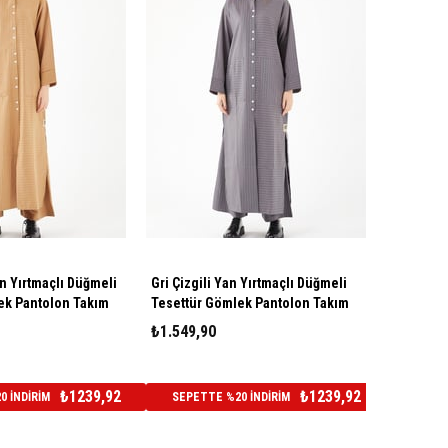
an Yırtmaçlı Düğmeli
Gri Çizgili Yan Yırtmaçlı Düğmeli
ek Pantolon Takım
Tesettür Gömlek Pantolon Takım
₺1.549,90
₺1239,92
₺1239,92
 İNDİRİM
SEPETTE %20 İNDİRİM