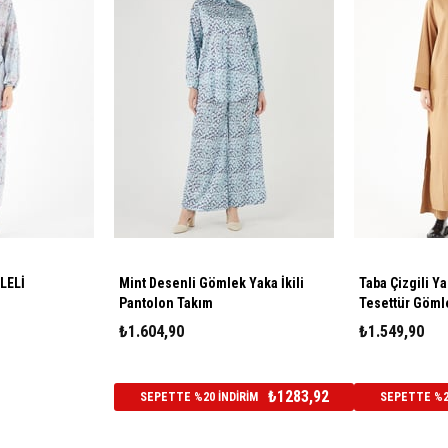
LELİ
Mint Desenli Gömlek Yaka İkili
Taba Çizgili Y
Pantolon Takım
Tesettür Göml
₺1.604,90
₺1.549,90
₺1283,92
SEPETTE %20 İNDİRİM
SEPETTE %20