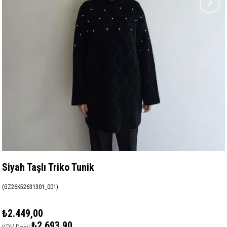
›
Siyah Taşlı Triko Tunik
(GZ26K52631301_001)
₺2.449,00
₺2.693,90