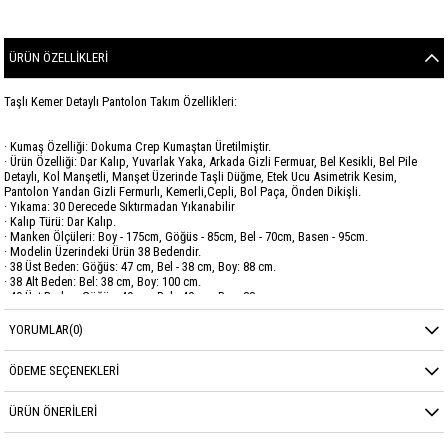
ÜRÜN ÖZELLIKLERI
Taşlı Kemer Detaylı Pantolon Takım Özellikleri:
· Kumaş Özelliği: Dokuma Crep Kumaştan Üretilmiştir.
· Ürün Özelliği: Dar Kalıp, Yuvarlak Yaka, Arkada Gizli Fermuar, Bel Kesikli, Bel Pile
Detaylı, Kol Manşetli, Manşet Üzerinde Taşli Düğme, Etek Ucu Asimetrik Kesim,
Pantolon Yandan Gizli Fermurlı, Kemerli,Cepli, Bol Paça, Önden Dikişli.
· Yıkama: 30 Derecede Sıktırmadan Yıkanabilir
· Kalıp Türü: Dar Kalıp.
· Manken Ölçüleri: Boy - 175cm, Göğüs - 85cm, Bel - 70cm, Basen - 95cm.
· Modelin Üzerindeki Ürün 38 Bedendir.
· 38 Üst Beden: Göğüs: 47 cm, Bel - 38 cm, Boy: 88 cm.
· 38 Alt Beden: Bel: 38 cm, Boy: 100 cm.
· 40 Üst Beden: Göğüs: 49 cm, Bel - 40 cm, Boy: 88 cm.
· 40 Alt Beden: Bel: 40 cm, Boy: 100 cm.
· 42 Üst Beden: Göğüs: 51 cm, Bel - 42 cm, Boy: 88 cm.
YORUMLAR
(0)
· 42 Alt Beden: Bel: 42 cm, Boy: 100 cm.
· 44 Üst Beden: Göğüs: 53 cm, Bel - 44 cm, Boy: 88 cm.
ÖDEME SEÇENEKLERI
· 44 Alt Beden: Bel: 44 cm, Boy: 100 cm.
· 46 Üst Beden: Göğüs: 55 cm, Bel - 46 cm, Boy: 88 cm.
· 46 Alt Beden: Bel: 46 cm, Boy: 100 cm.
ÜRÜN ÖNERILERI
Marka
GARZİA