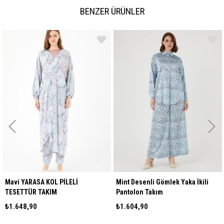
BENZER ÜRÜNLER
Sezon
YAZ
Kumaş Cinsi
CREP
Mavi YARASA KOL PİLELİ
Mint Desenli Gömlek Yaka İkili
TESETTÜR TAKIM
Pantolon Takım
₺1.648,90
₺1.604,90