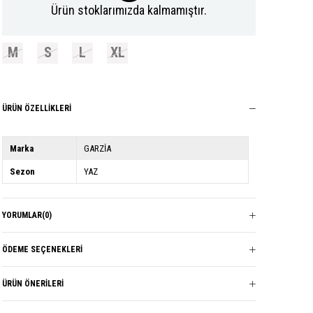
Ürün stoklarımızda kalmamıştır.
M
S
L
XL
ÜRÜN ÖZELLIKLERI
Marka
GARZİA
Sezon
YAZ
YORUMLAR
(0)
ÖDEME SEÇENEKLERI
ÜRÜN ÖNERILERI