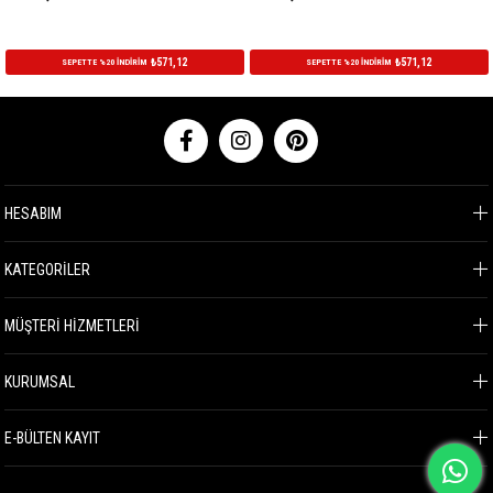
₺571,12
₺571,12
SEPETTE %20 İNDİRİM
SEPETTE %20 İNDİRİM
HESABIM
KATEGORİLER
MÜŞTERİ HİZMETLERİ
KURUMSAL
E-BÜLTEN KAYIT