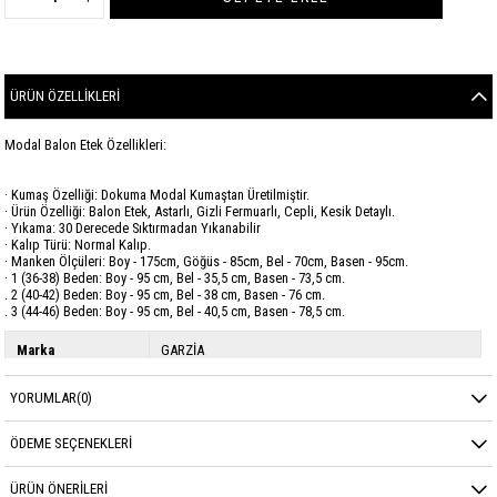
ÜRÜN ÖZELLIKLERI
Modal Balon Etek Özellikleri:
· Kumaş Özelliği: Dokuma Modal Kumaştan Üretilmiştir.
· Ürün Özelliği: Balon Etek, Astarlı, Gizli Fermuarlı, Cepli, Kesik Detaylı.
· Yıkama: 30 Derecede Sıktırmadan Yıkanabilir
· Kalıp Türü: Normal Kalıp.
· Manken Ölçüleri: Boy - 175cm, Göğüs - 85cm, Bel - 70cm, Basen - 95cm.
· 1 (36-38) Beden: Boy - 95 cm, Bel - 35,5 cm, Basen - 73,5 cm.
. 2 (40-42) Beden: Boy - 95 cm, Bel - 38 cm, Basen - 76 cm.
. 3 (44-46) Beden: Boy - 95 cm, Bel - 40,5 cm, Basen - 78,5 cm.
Marka
GARZİA
Sezon
YAZ
YORUMLAR
(0)
Kumaş Cinsi
Modal
ÖDEME SEÇENEKLERI
ÜRÜN ÖNERILERI