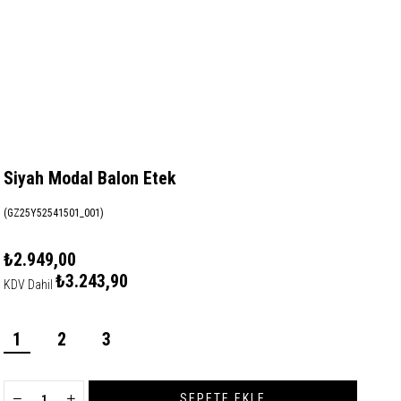
Siyah Modal Balon Etek
(GZ25Y52541501_001)
₺2.949,00
₺3.243,90
KDV Dahil
1
2
3