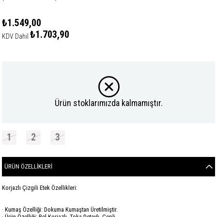
₺1.549,00
₺1.703,90
KDV Dahil
Ürün stoklarımızda kalmamıştır.
1
2
3
ÜRÜN ÖZELLIKLERI
Korjazlı Çizgili Etek Özellikleri:
· Kumaş Özelliği: Dokuma Kumaştan Üretilmiştir.
· Ürün Özelliği: Bel Korjazlı, Toka Detaylı, Cepli.