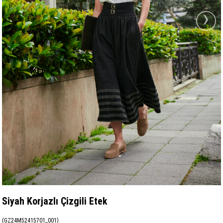
›
Siyah Korjazlı Çizgili Etek
(GZ24M52415701_001)