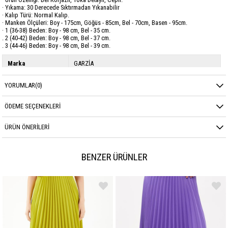
· Yıkama: 30 Derecede Sıktırmadan Yıkanabilir
· Kalıp Türü: Normal Kalıp.
· Manken Ölçüleri: Boy - 175cm, Göğüs - 85cm, Bel - 70cm, Basen - 95cm.
· 1 (36-38) Beden: Boy - 98 cm, Bel - 35 cm.
. 2 (40-42) Beden: Boy - 98 cm, Bel - 37 cm.
. 3 (44-46) Beden: Boy - 98 cm, Bel - 39 cm.
Marka
GARZİA
Sezon
MEVSİMLİK
YORUMLAR
(0)
Kumaş Cinsi
CREP
ÖDEME SEÇENEKLERI
ÜRÜN ÖNERILERI
BENZER ÜRÜNLER