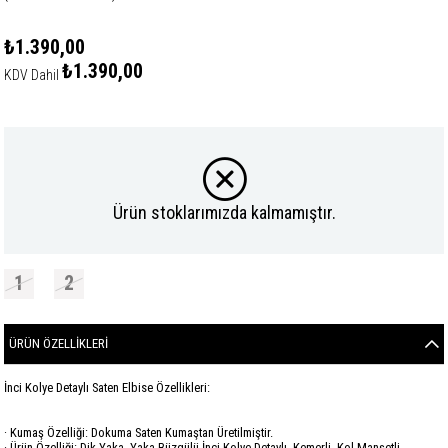
₺1.390,00
₺1.390,00
KDV Dahil
Ürün stoklarımızda kalmamıştır.
1
2
ÜRÜN ÖZELLIKLERI
İnci Kolye Detaylı Saten Elbise Özellikleri:
· Kumaş Özelliği: Dokuma Saten Kumaştan Üretilmiştir.
· Ürün Özelliği: Dik Yaka, Yaka Büzgülü İnci Kolye Detaylı, Kemerli, Kol Manşetli.